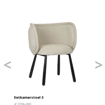
Eetkamerstoel 3
Eetk
€ 279,00
€ 27