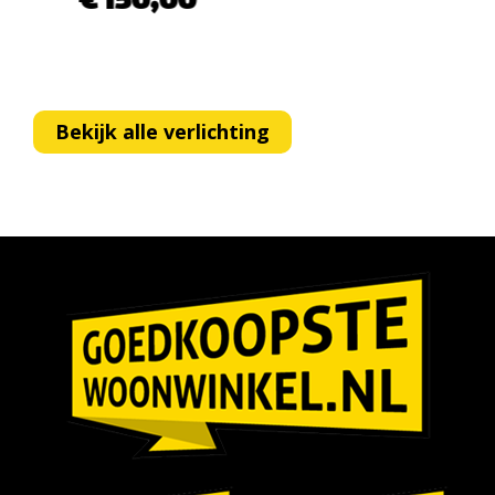
€ 150,00
€ 1
Bekijk alle verlichting